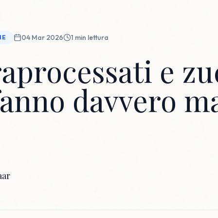
04 Mar 2026
1
min lettura
NE
raprocessati e zu
fanno davvero ma
aar