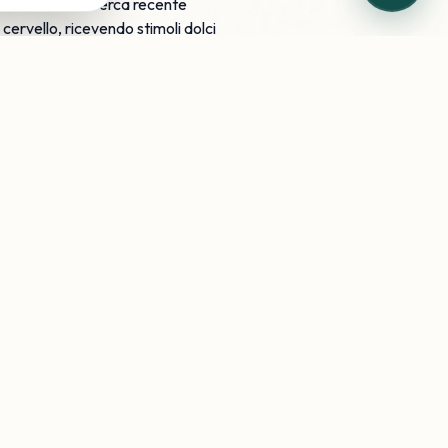
uzione, ma la ricerca recente
 cervello, ricevendo stimoli dolci
o zucchero con un dolcificante,
 possibile integrali e
ici, è la strategia più efficace
con la nostra nutrizionista può
ta
WhatsApp