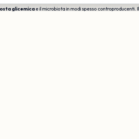
partame, saccarina, sucralosio, stevia industriale) sembrano una sol
posta glicemica
e il microbiota in modi spesso controproducenti. Il
entando l'appetito per cibi dolci. La soluzione non è sostituire l
zza naturale di frutta, yogurt intero e cacao amaro.
ca
iacere, ma di costruire un'abitudine alimentare basata su
cibi il più
eggi le etichette con attenzione. Cucinare a casa, anche piatti sempl
traprocessati. Un percorso di educazione alimentare personalizzata 
enibili nel tempo.
i una consulenza?
Prenota Visi