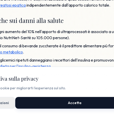
teatosi epatica
indipendentemente dall'apporto calorico totale.
che sui danni alla salute
ni aumento del 10% nell'apporto di ultraprocessati è associato a u
dio NutriNet-Santé su 105.000 persone).
il consumo di bevande zuccherate è il predittore alimentare più fort
so metabolico
.
i glicemici ripetuti danneggiano i recettori dell'insulina e promuovo
dieta per l'insulino-resistenza
.
emulsionanti (come carragenina, polisorbato 80 e lecitina modificat
iva sulla privacy
ducono disbiosi, amplificando l'
infiammazione cronica
.
ookie per migliorarti l'esperienza sul sito.
 e nitriti nei salumi trasformati sono classificati come cancerogeni d
icanti artificiali
zioni
Accetta