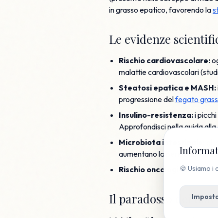
in grasso epatico, favorendo la
s
Le evidenze scientifi
Rischio cardiovascolare:
og
malattie cardiovascolari (stu
Steatosi epatica e MASH:
progressione del
fegato gras
Insulino-resistenza:
i picch
Approfondisci nella guida alla
Microbiota intestinale:
gli 
Informat
aumentano la permeabilità e in
🍪 Usiamo i c
Rischio oncologico:
i nitrati
Il paradosso dei dolcif
Imposta