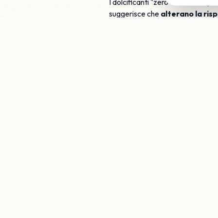
I dolcificanti "zero calorie" (as
suggerisce che
alterano la ris
senza calorie, può compensare aum
ma rieducare il palato alla dolce
Cosa fare nella prati
Non si tratta di eliminare ogni p
minimamente trasformati
. L
per ridurre l'esposizione agli ul
aiutarti a costruire abitudini sost
STUDIO CLAAR · NAPOLI
Hai bisogno d