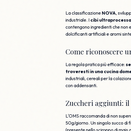
La classificazione
NOVA
, svilup
industriale. I
cibi ultraprocessa
contengono ingredienti che non esi
dolcificanti artificiali e aromi sinte
Come riconoscere un
La regola pratica più efficace:
se
troveresti in una cucina dom
industriali, cereali per la colazio
con addensanti.
Zuccheri aggiunti: i
L'OMS raccomanda di non supera
50g/giorno. Un singolo succo di f
(presente nello sciroppo di mais