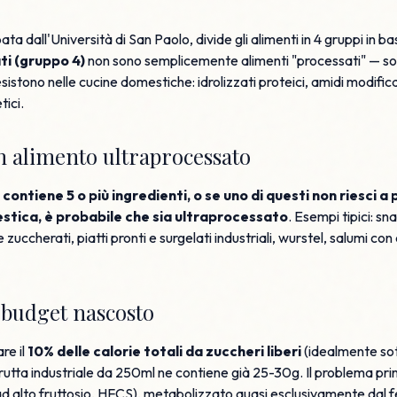
pata dall'Università di San Paolo, divide gli alimenti in 4 gruppi in 
ti (gruppo 4)
non sono semplicemente alimenti "processati" — son
stono nelle cucine domestiche: idrolizzati proteici, amidi modificat
tici.
 alimento ultraprocessato
 contiene 5 o più ingredienti, o se uno di questi non riesci a
estica, è probabile che sia ultraprocessato
. Esempi tipici: sn
ne zuccherati, piatti pronti e surgelati industriali, wurstel, salumi 
l budget nascosto
re il
10% delle calorie totali da zuccheri liberi
(idealmente sott
rutta industriale da 250ml ne contiene già 25-30g. Il problema prin
 ad alto fruttosio, HFCS), metabolizzato quasi esclusivamente dal