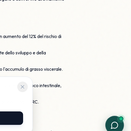
n aumento del 12% del rischio di
e dello sviluppo e della
no l'accumulo di grasso viscerale.
a) alterano il muco intestinale,
i gruppo 1 dall'IARC.