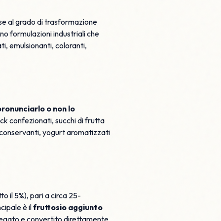
base al grado di trasformazione
o formulazioni industriali che
i, emulsionanti, coloranti,
 pronunciarlo o non lo
ack confezionati, succhi di frutta
con conservanti, yogurt aromatizzati
o il 5%), pari a circa 25-
cipale è il
fruttosio aggiunto
 fegato e convertito direttamente