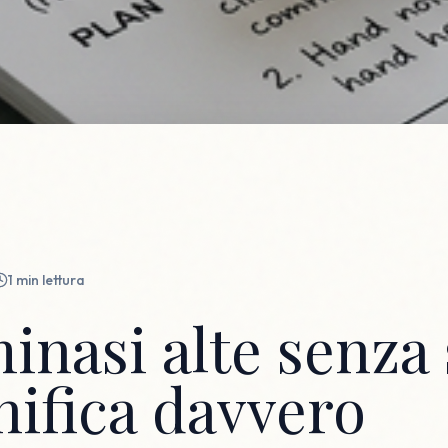
1
min lettura
nasi alte senza 
nifica davvero