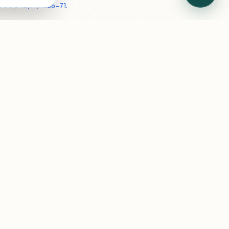
2000;342(17):1266–71.
ta
WhatsApp
stituiscono il parere medico
.