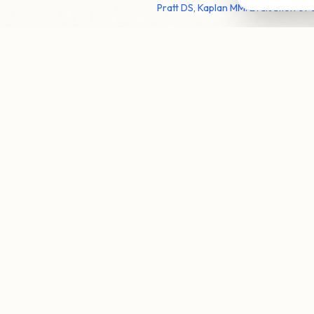
Pratt DS, Kaplan MM. Evaluation of
STUDIO CLAAR · NAPOLI
Hai bisogno d
I nostri specialisti sono a tu
online oppure scrivici su Wh
Nota Bene:
Le informazioni 