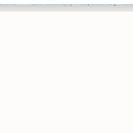
 abnormal liver-enzyme results in asymptomatic patients. N Engl J Med 
i una consulenza?
Prenota Visi
a disposizione. Prenota una visita
atsApp.
contenute in questo articolo hanno scopo puramente divulgativo e non so
professionale. Per diagnosi e terapie, rivolgersi sempre a uno specialista