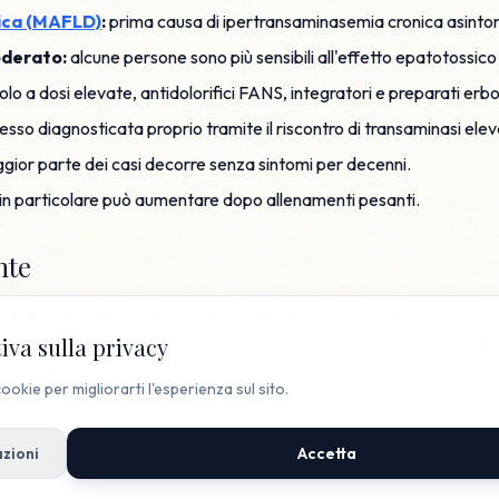
ica (MAFLD)
:
prima causa di ipertransaminasemia cronica asinto
oderato:
alcune persone sono più sensibili all'effetto epatotossico d
o a dosi elevate, antidolorifici FANS, integratori e preparati erbor
esso diagnosticata proprio tramite il riscontro di transaminasi elev
gior parte dei casi decorre senza sintomi per decenni.
in particolare può aumentare dopo allenamenti pesanti.
nte
lisi a 4-6 settimane
, sospendendo nel frattempo alcol, farmaci 
i persistono, si procede con l'iter diagnostico completo:
ecografia a
iva sulla privacy
n®
completa la valutazione con la stima del grado di fibrosi.
ookie per migliorarti l'esperienza sul sito.
zioni
Accetta
ICI