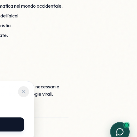
matica nel mondo occidentale.
ell'alcol.
istici.
ate.
non strettamente necessari e
ddominale
, sierologie virali,