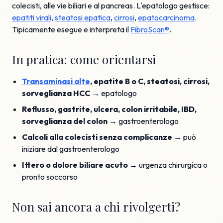
colecisti, alle vie biliari e al pancreas. L'epatologo gestisce:
epatiti virali
,
steatosi epatica
,
cirrosi
,
epatocarcinoma
.
Tipicamente esegue e interpreta il
FibroScan®
.
In pratica: come orientarsi
Transaminasi alte
, epatite B o C, steatosi, cirrosi,
sorveglianza HCC
→ epatologo
Reflusso, gastrite, ulcera, colon irritabile, IBD,
sorveglianza del colon
→ gastroenterologo
Calcoli alla colecisti senza complicanze
→ può
iniziare dal gastroenterologo
Ittero o dolore biliare acuto
→ urgenza chirurgica o
pronto soccorso
Non sai ancora a chi rivolgerti?