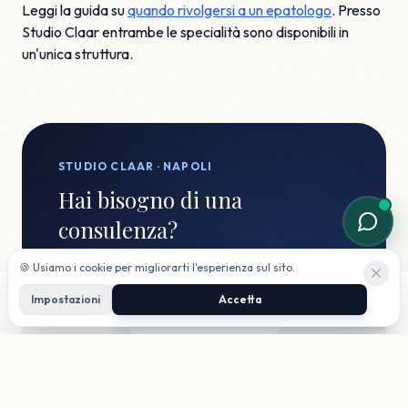
Leggi la guida su
quando rivolgersi a un epatologo
. Presso
Studio Claar entrambe le specialità sono disponibili in
un'unica struttura.
STUDIO CLAAR · NAPOLI
Hai bisogno di una
consulenza?
I nostri specialisti sono a tua disposizione. Prenota
🍪 Usiamo i cookie per migliorarti l'esperienza sul sito.
una visita online oppure scrivici su WhatsApp.
Impostazioni
Accetta
Chiama
Prenota Ora
Prenota Visita
WhatsApp