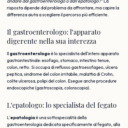
andare dal gastroenterologo o dall'epatologo?"
La
risposta dipende dal problema da affrontare, ma capire la
differenza aiuta a scegliere il percorso più efficiente.
Il gastroenterologo: l'apparato
digerente nella sua interezza
Il
gastroenterologo
è lo specialista dell'intero apparato
gastrointestinale: esofago, stomaco, intestino tenue,
colon, retto. Si occupa di reflusso gastroesofageo, ulcera
peptica, sindrome del colon irritabile, malattia di Crohn,
colite ulcerosa, polipi del colon. Esegue anche procedure
endoscopiche (gastroscopia, colonscopia).
L'epatologo: lo specialista del fegato
L'
epatologia
è una sottospecialità della
gastroenterologia dedicata specificamente al fegato, alla